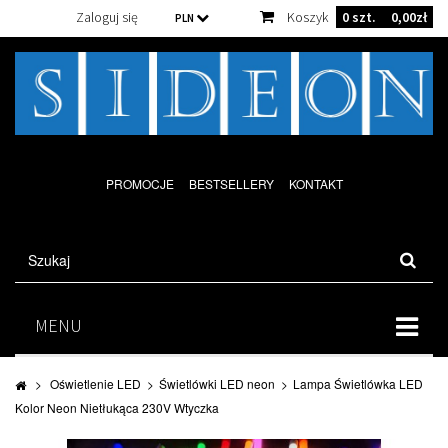
Zaloguj się
Koszyk
0
szt.
0,00zł
PLN
PROMOCJE
BESTSELLERY
KONTAKT
MENU
>
Oświetlenie LED
>
Świetlówki LED neon
>
Lampa Świetlówka LED
Kolor Neon Nietłukąca 230V Wtyczka