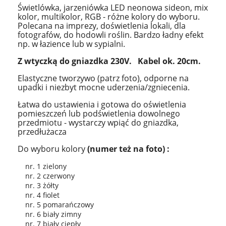
Świetlówka, jarzeniówka LED neonowa sideon, mix
kolor, multikolor, RGB - różne kolory do wyboru.
Polecana na imprezy, doświetlenia lokali, dla
fotografów, do hodowli roślin. Bardzo ładny efekt
np. w łazience lub w sypialni.
Z wtyczką do
gniazdka 230V. Kabel ok. 20cm.
Elastyczne tworzywo (patrz foto), odporne na
upadki i niezbyt mocne uderzenia/zgniecenia.
Łatwa do ustawienia i gotowa do oświetlenia
pomieszczeń lub podświetlenia dowolnego
przedmiotu - wystarczy wpiąć do gniazdka,
przedłużacza
Do wyboru kolory
(numer też na foto) :
nr. 1 zielony
nr. 2 czerwony
nr. 3 żółty
nr. 4 fiolet
nr. 5 pomarańczowy
nr. 6 biały zimny
nr. 7 biały ciepły