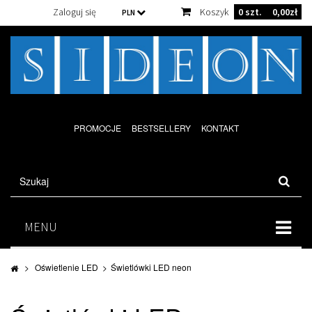
Zaloguj się
Koszyk
0
szt.
0,00zł
PLN
PROMOCJE
BESTSELLERY
KONTAKT
MENU
>
Oświetlenie LED
>
Świetlówki LED neon