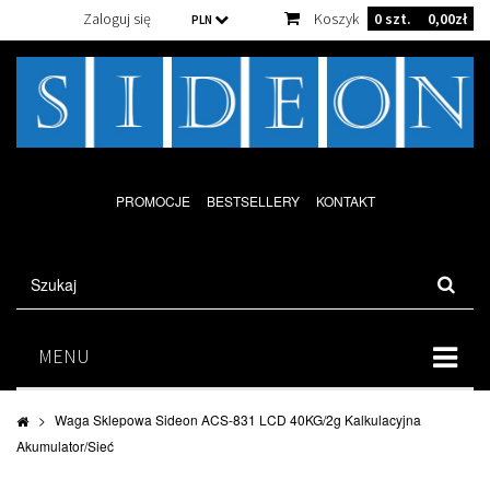
Zaloguj się
Koszyk
0
szt.
0,00zł
PLN
PROMOCJE
BESTSELLERY
KONTAKT
MENU
>
Waga Sklepowa Sideon ACS-831 LCD 40KG/2g Kalkulacyjna
Akumulator/Sieć